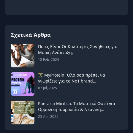
Σχετικά Άρθρα
Ποιες Είναι Οι Καλύτερες Συνήθειες για
Μυϊκή Ανάπτυξη;
18 Feb, 2024
🏋️‍♂️ MyProtein: Όλα όσα πρέπει να
γνωρίζεις για το Νο1 brand
συμπληρωμάτων διατροφής στην
07 Jul, 2025
Ευρώπη 🇬🇧
Pueraria Mirifica: Το Μυστικό Φυτό για
Ορμονική Ισορροπία & Νεανική
Επιδερμίδα
23 Apr, 2025