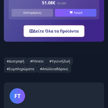
51.08€
95.28€
Λεπτομέρειες
Αγορά
Δείτε Όλα τα Προϊόντα
#Διατροφή
#Fitness
#ΥγιεινήΖωή
#Συμπληρώματα
#ΑπώλειαΒάρους
FT