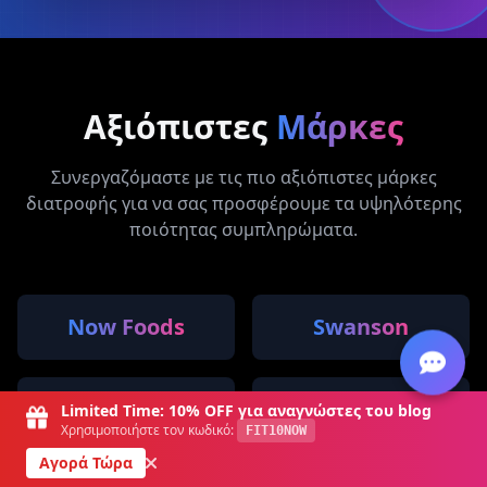
Αξιόπιστες
Μάρκες
Συνεργαζόμαστε με τις πιο αξιόπιστες μάρκες
διατροφής για να σας προσφέρουμε τα υψηλότερης
ποιότητας συμπληρώματα.
Now Foods
Swanson
IronFlex
V-Shape Supps
Limited Time: 10% OFF για αναγνώστες του blog
Χρησιμοποιήστε τον κωδικό:
FIT10NOW
0
Μενού
Κατηγορίες
Αναζήτηση
Καλάθι
Είσοδος
Αγορά Τώρα
Προσφορές