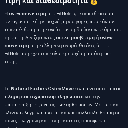
Τιμή και διαθεσιμότητα 💰
Η
osteomove τιμη
στο
FitHolic.gr
είναι ιδιαίτερα
ανταγωνιστική, με συχνές προσφορές που κάνουν
την επένδυση στην υγεία των αρθρώσεων ακόμη πιο
προσιτή. Αναζητώντας
οστεο μουβ τιμη
ή
osteo
move τιμη
στην ελληνική αγορά, θα δεις ότι το
FitHolic παρέχει την καλύτερη σχέση ποιότητας-
τιμής.
Το
Natural Factors OsteoMove
είναι ένα από τα
πιο
πλήρη και ισχυρά συμπληρώματα
για την
υποστήριξη της υγείας των αρθρώσεων. Με φυσικά,
κλινικά ελεγμένα συστατικά και πολλαπλή δράση σε
πόνο, φλεγμονή και κινητικότητα, προσφέρει