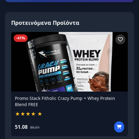
Προτεινόμενα Προϊόντα
-41%
-3
Promo Stack Fitholic Crazy Pump + Whey Protein
Fit
Blend FREE
★★★★
★
★
51.08
51
86.01