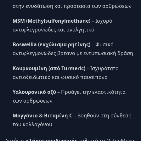
στην ενυδάτωση και προστασία των αρθρώσεων
MSM (Methylsulfonylmethane)
– Ισχυρό
αντιφλεγμονώδες και αναλγητικό
Boswellia (εκχύλισμα ρητίνης)
– Φυσικό
αντιφλεγμονώδες βότανο με εντυπωσιακή δράση
Κουρκουμίνη (από Turmeric)
– Ισχυρότατο
αντιοξειδωτικό και φυσικό παυσίπονο
Υαλουρονικό οξύ
– Προάγει την ελαστικότητα
των αρθρώσεων
Μαγγάνιο & Βιταμίνη C
– Βοηθούν στη σύνθεση
του κολλαγόνου
Αυτός ο
πλήρης συνδυασμός
καθιστά το OsteoMove