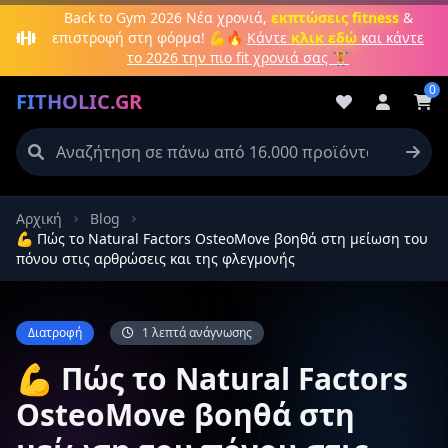
Μετάβαση στο κύριο περιεχόμενο
Back to Gym 2026
Νέα χρονιά,
εκπτώσεις fitness
&
επιστροφή στη φόρμα! 💪🔥
Κάντε
κλικ εδώ
και κάντε
το 2026 την πιο fit χρονιά σας 🏋️
0
FITHOLIC.GR
Αρχική
Blog
Πρωτεΐνες
Pre-Workout
Aμινοξέα
Καύση λίπους
💪 Πώς το Natural Factors OsteoMove βοηθά στη μείωση του
πόνου στις αρθρώσεις και της φλεγμονής
Διατροφή
1 λεπτά ανάγνωσης
💪 Πώς το Natural Factors
OsteoMove βοηθά στη