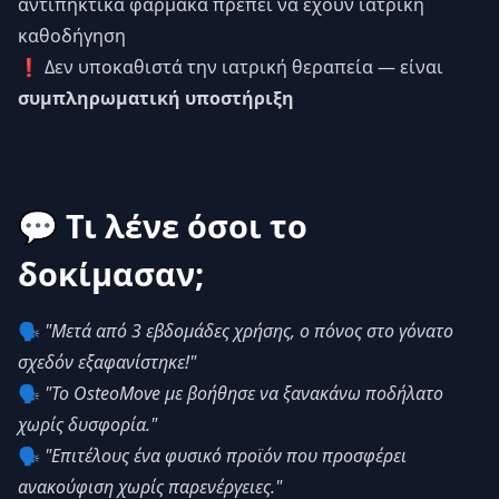
αντιπηκτικά φάρμακα πρέπει να έχουν ιατρική
καθοδήγηση
❗ Δεν υποκαθιστά την ιατρική θεραπεία — είναι
συμπληρωματική υποστήριξη
💬 Τι λένε όσοι το
δοκίμασαν;
🗣️
"Μετά από 3 εβδομάδες χρήσης, ο πόνος στο γόνατο
σχεδόν εξαφανίστηκε!"
🗣️
"Το OsteoMove με βοήθησε να ξανακάνω ποδήλατο
χωρίς δυσφορία."
🗣️
"Επιτέλους ένα φυσικό προϊόν που προσφέρει
ανακούφιση χωρίς παρενέργειες."