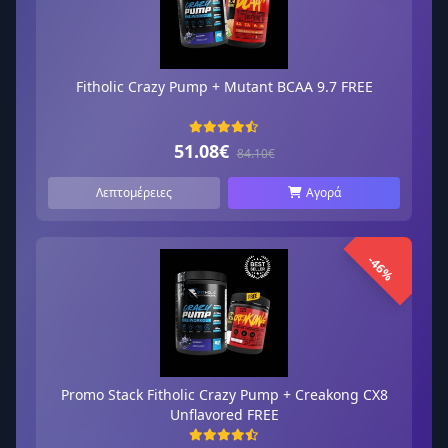
Fitholic Crazy Pump + Mutant BCAA 9.7 FREE
51.08€
84.10€
Λεπτομέρειες
Αγορά
-46%
Promo Stack Fitholic Crazy Pump + Creakong CX8
Unflavored FREE