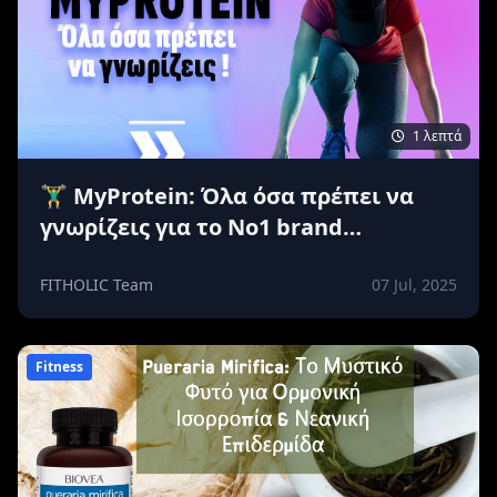
1 λεπτά
🏋️‍♂️ MyProtein: Όλα όσα πρέπει να
γνωρίζεις για το Νο1 brand
συμπληρωμάτων διατροφής στην
Ευρώπη 🇬🇧
FITHOLIC Team
07 Jul, 2025
Fitness