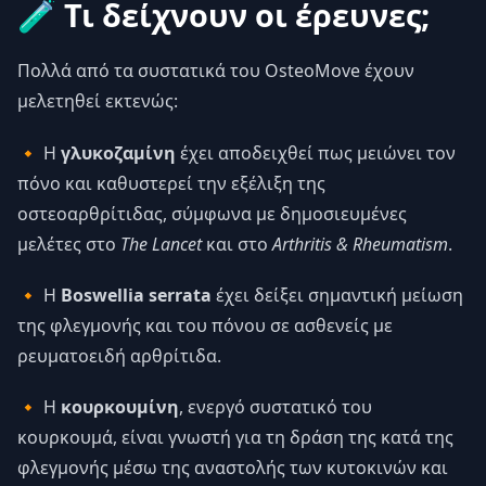
🧪 Τι δείχνουν οι έρευνες;
Πολλά από τα συστατικά του OsteoMove έχουν
μελετηθεί εκτενώς:
🔸 Η
γλυκοζαμίνη
έχει αποδειχθεί πως μειώνει τον
πόνο και καθυστερεί την εξέλιξη της
οστεοαρθρίτιδας, σύμφωνα με δημοσιευμένες
μελέτες στο
The Lancet
και στο
Arthritis & Rheumatism
.
🔸 Η
Boswellia serrata
έχει δείξει σημαντική μείωση
της φλεγμονής και του πόνου σε ασθενείς με
ρευματοειδή αρθρίτιδα.
🔸 Η
κουρκουμίνη
, ενεργό συστατικό του
κουρκουμά, είναι γνωστή για τη δράση της κατά της
φλεγμονής μέσω της αναστολής των κυτοκινών και